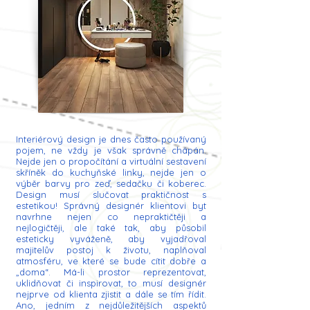
Interiérový design je dnes často používaný
pojem, ne vždy je však správně chápán.
Nejde jen o propočítání a virtuální sestavení
skříněk do kuchyňské linky, nejde jen o
výběr barvy pro zeď, sedačku či koberec.
Design musí slučovat praktičnost s
estetikou! Správný designér klientovi byt
navrhne nejen co nepraktičtěji a
nejlogičtěji, ale také tak, aby působil
esteticky vyváženě, aby vyjadřoval
majitelův postoj k životu, naplňoval
atmosféru, ve které se bude cítit dobře a
„doma“. Má-li prostor reprezentovat,
uklidňovat či inspirovat, to musí designér
nejprve od klienta zjistit a dále se tím řídit.
Ano, jedním z nejdůležitějších aspektů