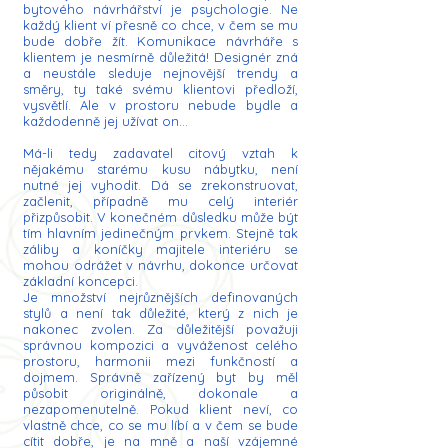
bytového návrhářství je psychologie. Ne
každý klient ví přesně co chce, v čem se mu
bude dobře žít. Komunikace návrháře s
klientem je nesmírně důležitá! Designér zná
a neustále sleduje nejnovější trendy a
směry, ty také svému klientovi předloží,
vysvětlí. Ale v prostoru nebude bydle a
každodenně jej užívat on...
Má-li tedy zadavatel citový vztah k
nějakému starému kusu nábytku, není
nutné jej vyhodit. Dá se zrekonstruovat,
začlenit, případně mu celý interiér
přizpůsobit. V konečném důsledku může být
tím hlavním jedinečným prvkem. Stejně tak
záliby a koníčky majitele interiéru se
mohou odrážet v návrhu, dokonce určovat
základní koncepci.
Je množství nejrůznějších definovaných
stylů a není tak důležité, který z nich je
nakonec zvolen. Za důležitější považuji
správnou kompozici a vyváženost celého
prostoru, harmonii mezi funkčností a
dojmem. Správně zařízený byt by měl
působit originálně, dokonale a
nezapomenutelně. Pokud klient neví, co
vlastně chce, co se mu líbí a v čem se bude
cítit dobře, je na mně a naší vzájemné