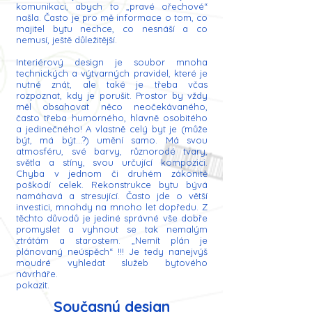
komunikaci, abych to „pravé ořechové“
našla. Často je pro mě informace o tom, co
majitel bytu nechce, co nesnáší a co
nemusí, ještě důležitější.
Interiérový design je soubor mnoha
technických a výtvarných pravidel, které je
nutné znát, ale také je třeba včas
rozpoznat, kdy je porušit. Prostor by vždy
měl obsahovat něco neočekávaného,
často třeba humorného, hlavně osobitého
a jedinečného! A vlastně celý byt je (může
být, má být…?) umění samo. Má svou
atmosféru, své barvy, různorodé tvary,
světla a stíny, svou určující kompozici.
Chyba v jednom či druhém zákonitě
poškodí celek. Rekonstrukce bytu bývá
namáhavá a stresující. Často jde o větší
investici, mnohdy na mnoho let dopředu. Z
těchto důvodů je jediné správné vše dobře
promyslet a vyhnout se tak nemalým
ztrátám a starostem. „Nemít plán je
plánovaný neúspěch“ !!! Je tedy nanejvýš
moudré vyhledat služeb bytového
návrháře.
pokazit.
Současný design