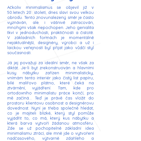
Ačkoliv minimalismus se objevil již v
50.letech 20. století, dnes slaví svou velkou
obrodu. Tento znovunalezený směr je často
vyznáván, ale i vášnivě zatracován,
mnohými však nepochopen. Jeho genialita
tkví v jednoduchosti, praktičnosti a čistotě.
V základních formách je momentálně
nejaktuálnější, designéry, výrobci a už i
laickou veřejností byl přijat jako vůdčí styl
současnosti.
Já jej považuji za ideální směr, ne však za
diktát. Je-li byt zrekonstruován a hlavními
kusy nábytku zařízen minimalisticky,
vnímám tento interiér jako čistý list papíru,
bílé malířovo plátno, které čeká na
ztvárnění, vyjádření. Tam, kde pro
ortodoxního minimalistu práce končí, pro
mě začíná… Teď je právě čas vložit do
prostoru klientovu osobnost a designérovu
dovednost. Nyní je třeba společně hledat,
co je majiteli blízké, který styl pomůže
vyjádřit to, co má, který kus nábytku a
která barva vytvoří žádanou atmosféru.
Zde se už pochopitelně základní idea
minimalismu ztrácí, ale mně jde o vytvoření
nadčasového, výtvarně zdařilého a