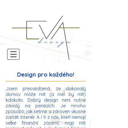
Design pro každého!
Jsem přesvědčená, že dokonalý
domov může mít (a měl by mít)
kdokoliv. Dobrý design není nutně
závislý na penězích. Je mnoho
způsobů, jak šetrně a zároveň vkusně
zařídit interiér. A i ti z nás, kteří nemají
velké finanční zázemí, mají mít